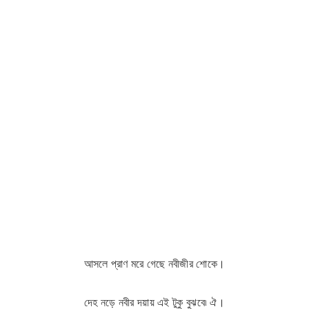
Hit enter to search or ESC to close
আসলে প্রাণ মরে গেছে নবীজীর শোকে।
দেহ নড়ে নবীর দয়ায় এই টুকু বুঝবে৷ ঐ।