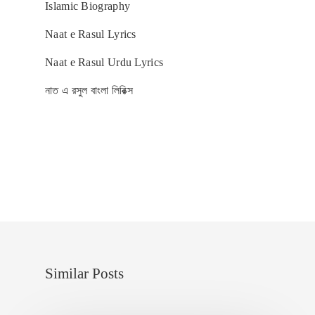
Islamic Biography
HOME
Naat e Rasul Lyrics
VIDEO GALLERY
Naat e Rasul Urdu Lyrics
ABOUT US
নাত এ রসুল বাংলা লিরিক্স
CONTACT US
ISLAMIC SONG LYRI
IMAGE GALLERY
AUDIO GALLERY
Similar Posts