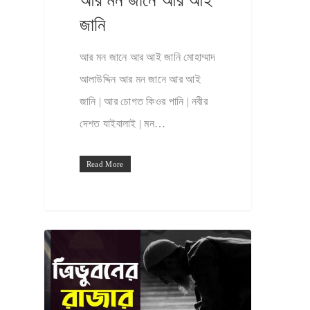
আর মন জানে আর আই
জানি
আর মন জানে আর আই জানি মোহাম্মাদ
আলাউদ্দিন আর মন জানে আর আই
জানি | আর চোগত কিওর পানি | নবীর
দেশত যাইবালাই | মন…
Read More