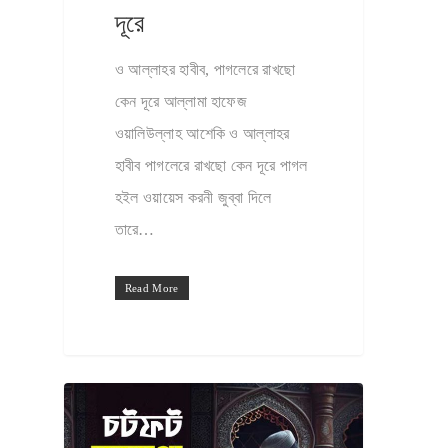
দূরে
ও আল্লাহর হাবীব, পাগলেরে রাখছো
কেন দূরে আল্লামা হাফেজ
ওয়ালিউল্লাহ আশেকি ও আল্লাহর
হাবীব পাগলেরে রাখছো কেন দূরে পাগল
হইল ওয়ায়েস করনী জুব্বা দিলে
তারে…
Read More